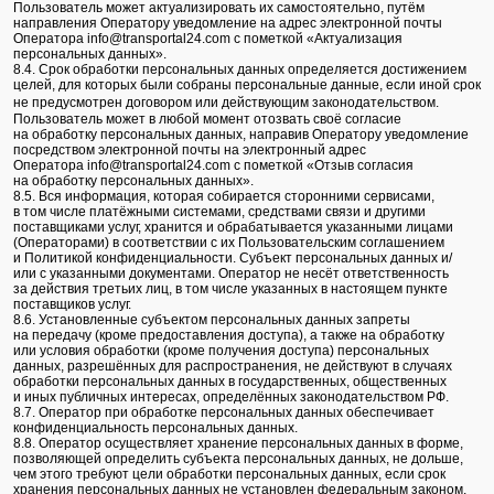
Пользователь может актуализировать их самостоятельно, путём
направления Оператору уведомление на адрес электронной почты
Оператора info@transportal24.com с пометкой «Актуализация
персональных данных».
8.4. Срок обработки персональных данных определяется достижением
целей, для которых были собраны персональные данные, если иной срок
не предусмотрен договором или действующим законодательством.
Пользователь может в любой момент отозвать своё согласие
на обработку персональных данных, направив Оператору уведомление
посредством электронной почты на электронный адрес
Оператора info@transportal24.com с пометкой «Отзыв согласия
на обработку персональных данных».
8.5. Вся информация, которая собирается сторонними сервисами,
в том числе платёжными системами, средствами связи и другими
поставщиками услуг, хранится и обрабатывается указанными лицами
(Операторами) в соответствии с их Пользовательским соглашением
и Политикой конфиденциальности. Субъект персональных данных и/
или с указанными документами. Оператор не несёт ответственность
за действия третьих лиц, в том числе указанных в настоящем пункте
поставщиков услуг.
8.6. Установленные субъектом персональных данных запреты
на передачу (кроме предоставления доступа), а также на обработку
или условия обработки (кроме получения доступа) персональных
данных, разрешённых для распространения, не действуют в случаях
обработки персональных данных в государственных, общественных
и иных публичных интересах, определённых законодательством РФ.
8.7. Оператор при обработке персональных данных обеспечивает
конфиденциальность персональных данных.
8.8. Оператор осуществляет хранение персональных данных в форме,
позволяющей определить субъекта персональных данных, не дольше,
чем этого требуют цели обработки персональных данных, если срок
хранения персональных данных не установлен федеральным законом,