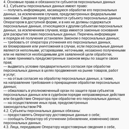
4. Основные права и обязанности субъектов персональных данных
4.1. Субъекты персональных данных имеют право:
— получать информацию, касающуюся обработки его персональных
данных, за исключением случаев, предусмотренных федеральными
законами. Сведения предоставляются субъекту персональных данных
Оператором в доступной форме, и в них не должны содержаться
персональные данные, относящиеся к другим субъектам персональных
данных, за исключением случаев, когда имеются законные основания
для раскрытия таких персональных данных. Перечень информации
и порядок её получения установлен Законом о персональных данных;
— требовать от оператора уточнения его персональных данных,
их блокирования или уничтожения в случае, если персональные данные
являются неполными, устаревшими, неточными, незаконно полученными
или не являются необходимыми для заявленной цели обработки,
а также принимать предусмотренные законом меры по защите своих
прав;
— выдвигать условие предварительного согласия при обработке
персональных данных в целях продвижения на рынке товаров, работ
и услуг;
— на отзыв согласия на обработку персональных данных, а также,
на направление требования о прекращении обработки персональных
данных;
— обжаловать в уполномоченный орган по защите прав субъектов
персональных данных или в судебном порядке неправомерные действия
или бездействие Оператора при обработке его персональных данных;
— на осуществление иных прав, предусмотренных
законодательством РФ.
4.2. Субъекты персональных данных обязаны:
— предоставлять Оператору достоверные данные о себе;
— сообщать Оператору об уточнении (обновлении, изменении) своих
персональных данных.
4.3. Лица, передавшие Оператору недостоверные сведения о себе,